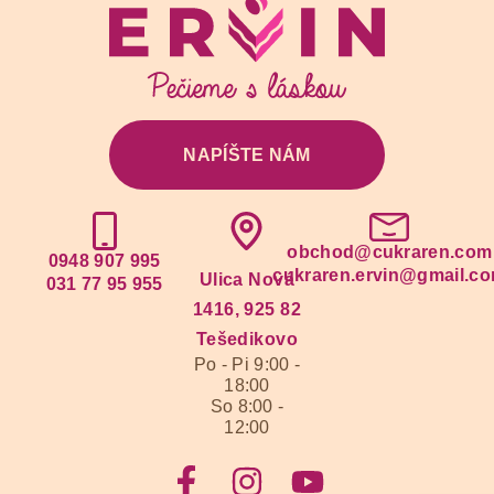
NAPÍŠTE NÁM
obchod@cukraren.com
0948 907 995
cukraren.ervin@gmail.c
Ulica Nová
031 77 95 955
1416, 925 82
Tešedikovo
Po - Pi 9:00 -
18:00
So 8:00 -
12:00